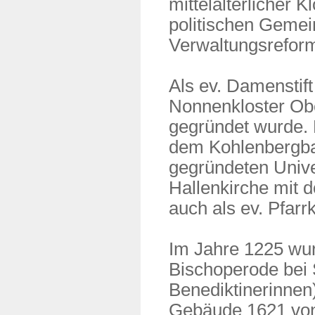
mittelalterlicher K
politischen Gemei
Verwaltungsrefor
Als ev. Damenstift
Nonnenkloster Obe
gegründet wurde. 
dem Kohlenbergbau
gegründeten Univer
Hallenkirche mit 
auch als ev. Pfarr
Im Jahre 1225 wur
Bischoperode bei 
Benediktinerinnen
Gebäude 1621 von 