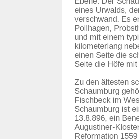
Ebene. Der Schaum
eines Urwalds, der
verschwand. Es en
Pollhagen, Probs
und mit einem typ
kilometerlang neb
einen Seite die s
Seite die Höfe mi
Zu den ältesten sc
Schaumburg gehör
Fischbeck im Weser
Schaumburg ist ei
13.8.896, ein Bene
Augustiner-Kloste
Reformation 1559 