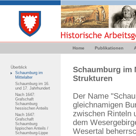
Home
Publikationen
Überblick
Schaumburg im Mi
Schaumburg im
Strukturen
Mittelalter
Schaumburg im 16.
und 17. Jahrhundert
Der Name "Schaum
Nach 1647:
Grafschaft
gleichnamigen Bur
Schaumburg
hessischen Anteils
zwischen Rinteln
Nach 1647:
Grafschaft
dem Wesergebirge
Schaumburg
lippischen Anteils /
Wesertal beherrsc
Schaumburg-Lippe