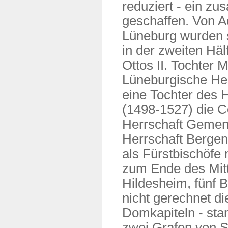
reduziert - ein z
geschaffen. Von A
Lüneburg wurden s
in der zweiten Hä
Ottos II. Tochter 
Lüneburgische Her
eine Tochter des
(1498-1527) die Co
Herrschaft Gemen 
Herrschaft Bergen
als Fürstbischöfe
zum Ende des Mitte
Hildesheim, fünf 
nicht gerechnet d
Domkapiteln - st
zwei Grafen von 