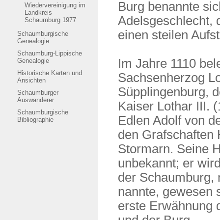
Burg benannte sic
Wiedervereinigung im
Landkreis
Adelsgeschlecht, d
Schaumburg 1977
einen steilen Aufst
Schaumburgische
Genealogie
Schaumburg-Lippische
Im Jahre 1110 bel
Genealogie
Historische Karten und
Sachsenherzog Lo
Ansichten
Süpplingenburg, d
Schaumburger
Auswanderer
Kaiser Lothar III.
Schaumburgische
Edlen Adolf von d
Bibliographie
den Grafschaften 
Stormarn. Seine He
unbekannt; er wir
der Schaumburg, n
nannte, gewesen se
erste Erwähnung 