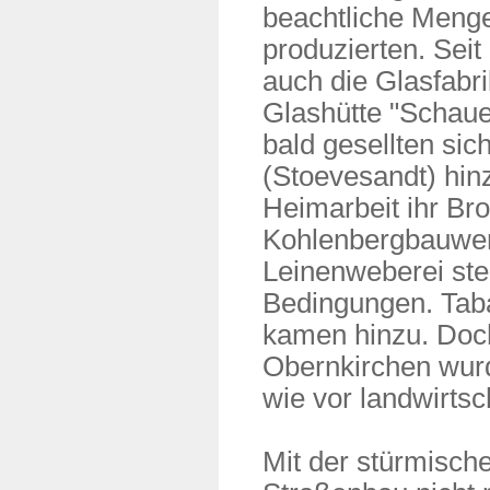
beachtliche Meng
produzierten. Seit
auch die Glasfabri
Glashütte "Schaue
bald gesellten si
(Stoevesandt) hinz
Heimarbeit ihr Br
Kohlenbergbauwer
Leinenweberei stei
Bedingungen. Taba
kamen hinzu. Doch
Obernkirchen wurd
wie vor landwirts
Mit der stürmische