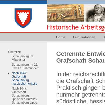
Home
Publikationen
Überblick
Getrennte Entwi
Schaumburg im
Grafschaft Scha
Mittelalter
Schaumburg im 16.
und 17. Jahrhundert
In der reichsrecht
Nach 1647:
Grafschaft
die Grafschaft Sc
Schaumburg
hessischen Anteils
Praktisch gingen 
Nach 1647:
Grafschaft
nunmehr getrennt
Schaumburg
lippischen Anteils /
südöstliche, hessi
Schaumburg-Lippe