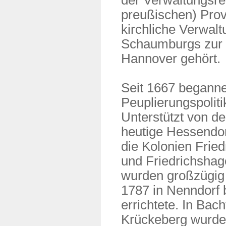
der Verwaltungsre
preußischen) Prov
kirchliche Verwalt
Schaumburgs zur 
Hannover gehört.
Seit 1667 beganne
Peuplierungspolitik
Unterstützt von d
heutige Hessendor
die Kolonien Fried
und Friedrichsha
wurden großzügig 
1787 in Nenndorf 
errichtete. In Bac
Krückeberg wurden