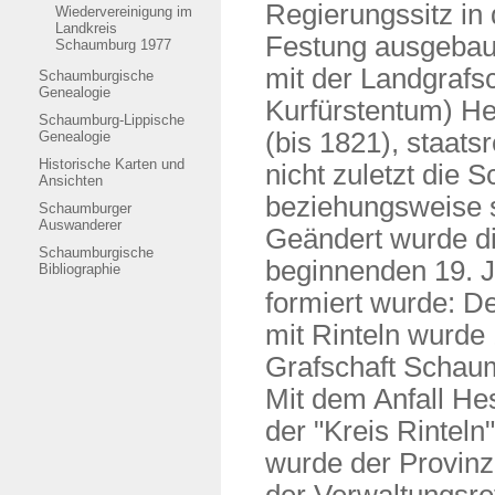
Regierungssitz in 
Wiedervereinigung im
Landkreis
Festung ausgebaut
Schaumburg 1977
mit der Landgrafs
Schaumburgische
Genealogie
Kurfürstentum) H
Schaumburg-Lippische
(bis 1821), staats
Genealogie
Historische Karten und
nicht zuletzt die
Ansichten
beziehungsweise se
Schaumburger
Auswanderer
Geändert wurde d
Schaumburgische
beginnenden 19. J
Bibliographie
formiert wurde: D
mit Rinteln wurde 
Grafschaft Schaum
Mit dem Anfall H
der "Kreis Rinteln
wurde der Provinz