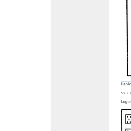
Habic
<< zu
Lege