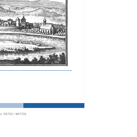
x: 05722 / 967731