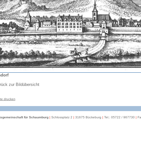
dorf
rück zur Bildübersicht
te drucken
itsgemeinschaft für Schaumburg
|
Schlossplatz 2
|
31675 Bückeburg
|
Tel.: 05722 / 967730
|
Fa