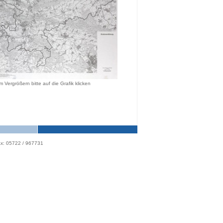
 Vergrößern bitte auf die Grafik klicken
x: 05722 / 967731