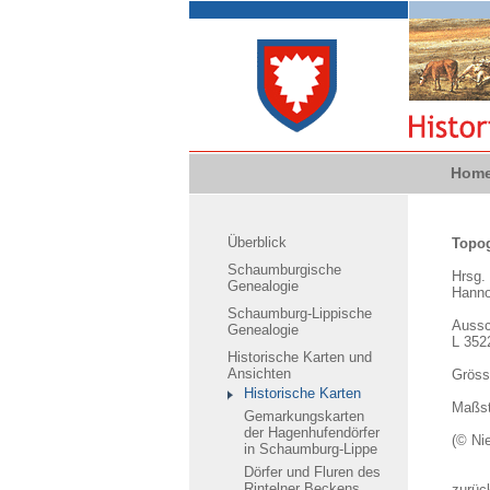
Hom
Überblick
Topog
Schaumburgische
Hrsg.
Genealogie
Hanno
Schaumburg-Lippische
Aussc
Genealogie
L 352
Historische Karten und
Ansichten
Gröss
Historische Karten
Maßst
Gemarkungskarten
der Hagenhufendörfer
(© Ni
in Schaumburg-Lippe
Dörfer und Fluren des
Rintelner Beckens
zurüc