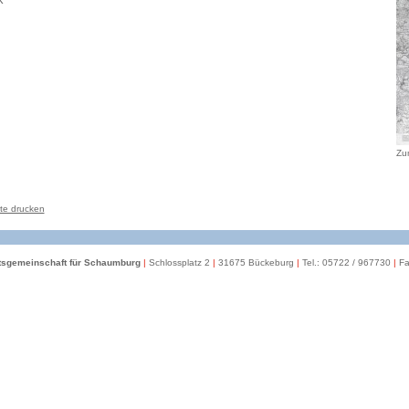
Zum
te drucken
itsgemeinschaft für Schaumburg
|
Schlossplatz 2
|
31675 Bückeburg
|
Tel.: 05722 / 967730
|
Fa