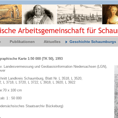
e
Publikationen
Aktuelles
Geschichte Schaumburgs
raphische Karte 1:50 000 (TK 50), 1993
 v.
Landesvermessung und Geobasisinformation Niedersachsen (LGN)
,
ver
hnitt Landkreis Schaumburg, Blatt Nr. L 3518, L 3520,
2, L 3718, L 3720, L 3722, L 3918, L 3920, L 3922
e:70 x 100 cm
ab: 1 : 50 000
edersächsisches Staatsarchiv Bückeburg)
k