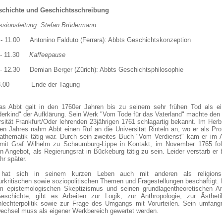
schichte und Geschichtsschreibung
ssionsleitung: Stefan Brüdermann
 - 11.00 Antonino Falduto (Ferrara): Abbts Geschichtskonzeption
0 - 11.30
Kaffeepause
 - 12.30 Demian Berger (Zürich): Abbts Geschichtsphilosophie
13.00 Ende der Tagung
s Abbt galt in den 1760er Jahren bis zu seinem sehr frühen Tod als ei
erkind" der Aufklärung. Sein Werk "Vom Tode für das Vaterland" machte den 
rsität Frankfurt/Oder lehrenden 23jährigen 1761 schlagartig bekannt. Im Herb
hen Jahres nahm Abbt einen Ruf an die Universität Rinteln an, wo er als Pro
athematik tätig war. Durch sein zweites Buch "Vom Verdienst" kam er im 
mit Graf Wilhelm zu Schaumburg-Lippe in Kontakt, im November 1765 fol
 Angebot, als Regierungsrat in Bückeburg tätig zu sein. Leider verstarb er 
hr später.
 hat sich in seinem kurzen Leben auch mit anderen als religions
turkritischen sowie soziopolitischen Themen und Fragestellungen beschäftigt
m epistemologischen Skeptizismus und seinen grundlagentheoretischen Ar
eschichte, gibt es Arbeiten zur Logik, zur Anthropologie, zur Ästhet
lechterpolitik sowie zur Frage des Umgangs mit Vorurteilen. Sein umfangr
wechsel muss als eigener Werkbereich gewertet werden.