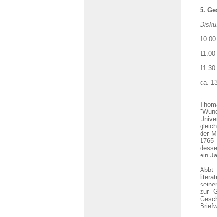
5. Ge
Disku
10.00
11.0
11.30
ca. 
Thoma
"Wund
Unive
gleic
der M
1765 
dessen
ein Ja
Abbt
litera
seine
zur G
Gesch
Brief