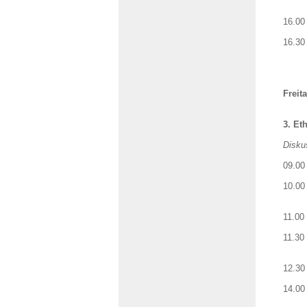
de
16.0
16.30
Me
Freit
3. Et
Diskus
09.00
10.00
S
11.0
11.3
Fr
12.3
14.00
Ve