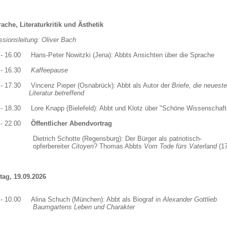
rache, Literaturkritik und Ästhetik
ssionsleitung: Oliver Bach
 - 16.00 Hans-Peter Nowitzki (Jena): Abbts Ansichten über die Sprache
0 - 16.30
Kaffeepause
 - 17.30 Vincenz Pieper (Osnabrück): Abbt als Autor der
Briefe, die ne
eratur betreffend
 - 18.30 Lore Knapp (Bielefeld): Abbt und Klotz über "Schöne Wissenschaft
0 - 22.00
Öffentlicher Abendvortrag
Dietrich Schotte (Regensburg): Der Bürger als patriot
ferbereiter
Citoyen
? Thomas Abbts
Vom Tode fürs Vaterland
(1
ag, 19.09.2026
 - 10.00 Alina Schuch (München): Abbt als Biograf in
Alexander Gott
mgartens Leben und Charakter