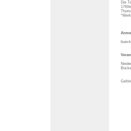
Die Ta
1760e
Thoma
"Werkp
Anmel
bueck
Veran
Niede
Bücke
Geför