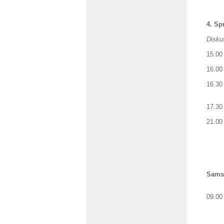
4. Sp
Disku
15.00
16.0
16.30
Lit
17.30
21.0
op
Samst
09.00
Bau