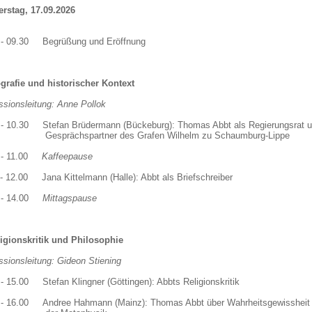
rstag, 17.09.2026
 - 09.30 Begrüßung und Eröffnung
ografie und historischer Kontext
ssionsleitung:
Anne Pollok
 - 10.30 Stefan Brüdermann (Bückeburg): Thomas Abbt als Regierungsr
rächspartner des Grafen Wilhelm zu Schaumburg-Lippe
0 - 11.00
Kaffeepause
 - 12.00 Jana Kittelmann (Halle): Abbt als Briefschreiber
0 - 14.00
Mittagspause
ligionskritik und Philosophie
ssionsleitung: Gideon Stiening
 - 15.00 Stefan Klingner (Göttingen): Abbts Religionskritik
 - 16.00 Andree Hahmann (Mainz): Thomas Abbt über Wahrheitsgewisshe