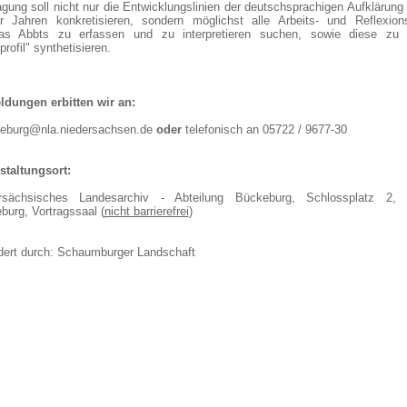
gung soll nicht nur die Entwicklungslinien der deutschsprachigen Aufklärung
r Jahren konkretisieren, sondern möglichst alle Arbeits- und Reflexions
s Abbts zu erfassen und zu interpretieren suchen, sowie diese zu
rofil" synthetisieren.
dungen erbitten wir an:
eburg@nla.niedersachsen.de
oder
telefonisch an 05722 / 9677-30
staltungsort:
rsächsisches Landesarchiv - Abteilung Bückeburg, Schlossplatz 2,
burg, Vortragssaal (
nicht barrierefrei
)
dert durch: Schaumburger Landschaft