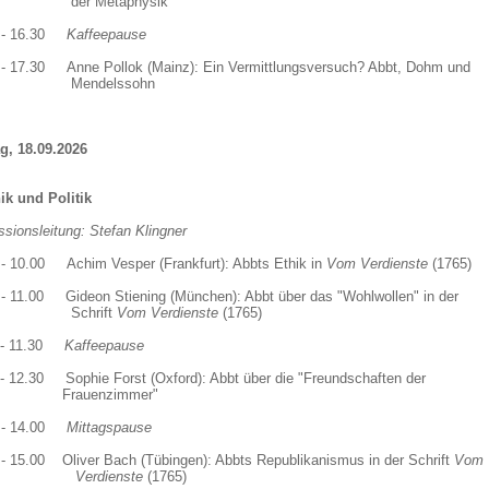
r Metaphysik
0 - 16.30
Kaffeepause
 - 17.30 Anne Pollok (Mainz): Ein Vermittlungsversuch? Abbt, Doh
ndelssohn
ag, 18.09.2026
hik und Politik
sionsleitung: Stefan Klingner
 - 10.00 Achim Vesper (Frankfurt): Abbts Ethik in
Vom Verdienste
(1765)
 - 11.00 Gideon Stiening (München): Abbt über das "Wohlwollen" i
chrift
Vom Verdienste
(1765)
0 - 11.30
Kaffeepause
0 - 12.30 Sophie Forst (Oxford): Abbt über die "Freundschafte
auenzimmer"
0 - 14.00
Mittagspause
 - 15.00 Oliver Bach (Tübingen): Abbts Republikanismus in der Schrift
V
rdienste
(1765)