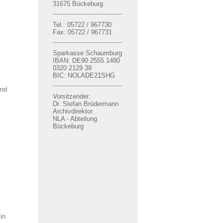
31675 Bückeburg
Tel.: 05722 / 967730
Fax: 05722 / 967731
Sparkasse Schaumburg
IBAN: DE90 2555 1480
0320 2129 39
BIC: NOLADE21SHG
at und
Vorsitzender:
Dr. Stefan Brüdermann
Archivdirektor
NLA - Abteilung
Bückeburg
it in