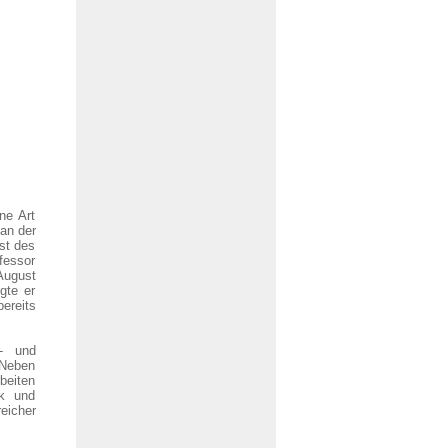
ne Art
an der
st des
fessor
August
gte er
bereits
- und
. Neben
beiten
ik und
eicher