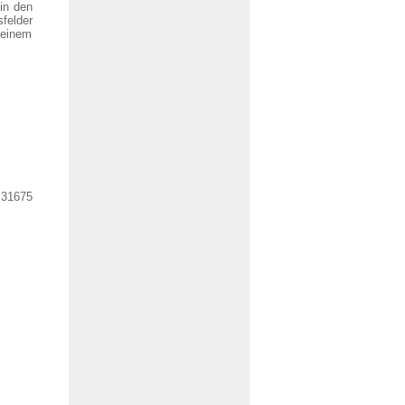
 in den
felder
 einem
 31675