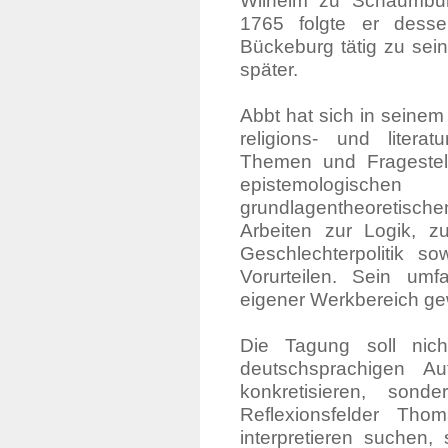
Wilhelm zu Schaumbur
1765 folgte er desse
Bückeburg tätig zu sein.
später.
Abbt hat sich in seine
religions- und literat
Themen und Fragestel
epistemologische
grundlagentheoretische
Arbeiten zur Logik, zu
Geschlechterpolitik 
Vorurteilen. Sein umf
eigener Werkbereich ge
Die Tagung soll nich
deutschsprachigen A
konkretisieren, sond
Reflexionsfelder Th
interpretieren suchen,