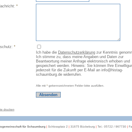
Nachricht:
*
schutz:
*
Ich habe die
Datenschutzerklärung
zur Kenntnis genom
Ich stimme zu, dass meine Angaben und Daten zur
Beantwortung meiner Anfrage elektronisch erhoben und
gespeichert werden. Hinweis: Sie können Ihre Einwilligu
jederzeit für die Zukunft per E-Mail an info@histag-
schaumburg.de widerrufen.
Alle mit
*
gekennzeichneten Felder bitte ausfüllen.
te drucken
itsgemeinschaft für Schaumburg
|
Schlossplatz 2
|
31675 Bückeburg
|
Tel.: 05722 / 967730
|
Fa