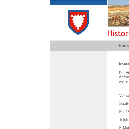
Hom
Konta
Die Hi
Anfra
weiter
Vorn
Straße
Plz / 
Telefo
E-Mai