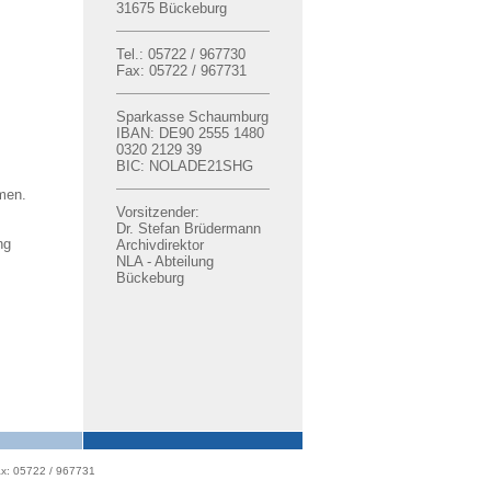
31675 Bückeburg
Tel.: 05722 / 967730
Fax: 05722 / 967731
Sparkasse Schaumburg
IBAN: DE90 2555 1480
0320 2129 39
BIC: NOLADE21SHG
men.
Vorsitzender:
Dr. Stefan Brüdermann
ng
Archivdirektor
NLA - Abteilung
Bückeburg
x: 05722 / 967731