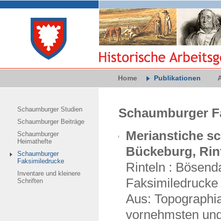
Home
Publikationen
Schaumburger Studien
Schaumburger F
Schaumburger Beiträge
Merianstiche s
Schaumburger
Heimathefte
Bückeburg, Rin
Schaumburger
Faksimiledrucke
Rinteln : Bösenda
Inventare und kleinere
Faksimiledrucke ;
Schriften
Aus: Topographia
vornehmsten und 