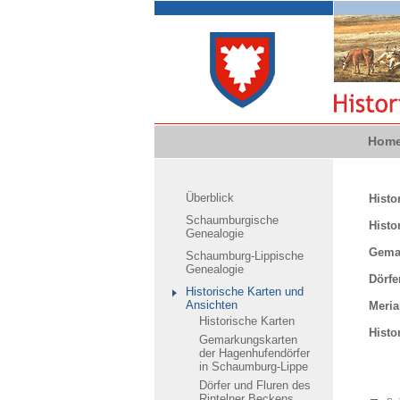
Hom
Überblick
Histo
Schaumburgische
Histo
Genealogie
Gemar
Schaumburg-Lippische
Genealogie
Dörfe
Historische Karten und
Ansichten
Meria
Historische Karten
Histo
Gemarkungskarten
der Hagenhufendörfer
in Schaumburg-Lippe
Dörfer und Fluren des
Rintelner Beckens