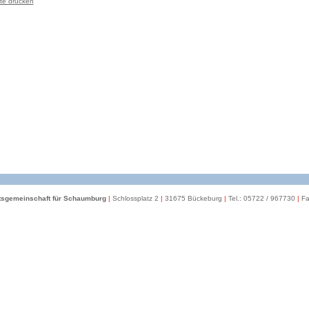
te drucken
itsgemeinschaft für Schaumburg
|
Schlossplatz 2
|
31675 Bückeburg
|
Tel.: 05722 / 967730
|
Fa