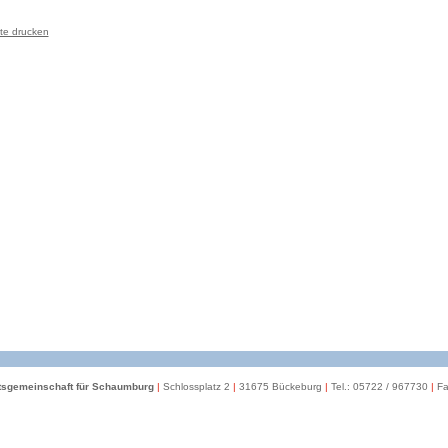
te drucken
itsgemeinschaft für Schaumburg
|
Schlossplatz 2
|
31675 Bückeburg
|
Tel.: 05722 / 967730
|
Fa