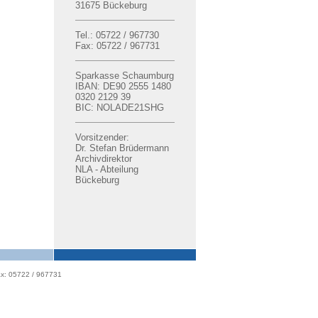
31675 Bückeburg
Tel.: 05722 / 967730
Fax: 05722 / 967731
Sparkasse Schaumburg
IBAN: DE90 2555 1480
0320 2129 39
BIC: NOLADE21SHG
Vorsitzender:
Dr. Stefan Brüdermann
Archivdirektor
NLA - Abteilung
Bückeburg
x: 05722 / 967731