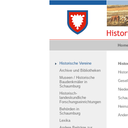
Hom
Historische Vereine
Histo
Archive und Bibliotheken
Histor
Museen / Historische
Gesel
Baudenkmäler in
Schaumburg
Niede
Historisch-
landeskundliche
Schau
Forschungseinrichtungen
Heima
Behörden in
Schaumburg
Ander
Lexika
Andere Beiträge zur