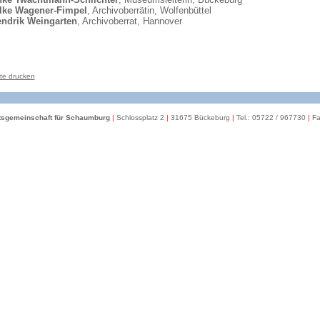
ilke Wagener-Fimpel
, Archivoberrätin, Wolfenbüttel
endrik Weingarten
, Archivoberrat, Hannover
te drucken
itsgemeinschaft für Schaumburg
|
Schlossplatz 2
|
31675 Bückeburg
|
Tel.: 05722 / 967730
|
Fa