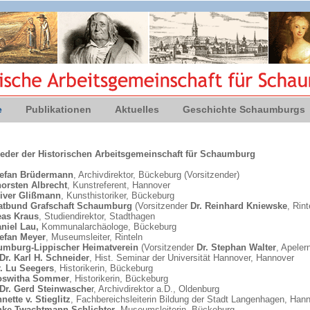
e
Publikationen
Aktuelles
Geschichte Schaumburgs
ieder der Historischen Arbeitsgemeinschaft für Schaumburg
tefan Brüdermann
, Archivdirektor, Bückeburg (Vorsitzender)
horsten Albrecht
, Kunstreferent, Hannover
liver Glißmann
, Kunsthistoriker, Bückeburg
tbund Grafschaft Schaumburg
(Vorsitzender
Dr. Reinhard Kniewske
, Rint
as Kraus
, Studiendirektor, Stadthagen
aniel Lau,
Kommunalarchäologe, Bückeburg
tefan Meyer
, Museumsleiter, Rinteln
mburg-Lippischer Heimatverein
(Vorsitzender
Dr. Stephan Walter
, Apelern
 Dr. Karl H. Schneider
, Hist. Seminar der Universität Hannover, Hannover
. Lu Seegers
, Historikerin, Bückeburg
Roswitha Sommer
, Historikerin, Bückeburg
 Dr. Gerd Steinwasche
r, Archivdirektor a.D., Oldenburg
nette v. Stieglitz
, Fachbereichsleiterin Bildung der Stadt Langenhagen, Han
nke Twachtmann-Schlichter
, Museumsleiterin, Bückeburg