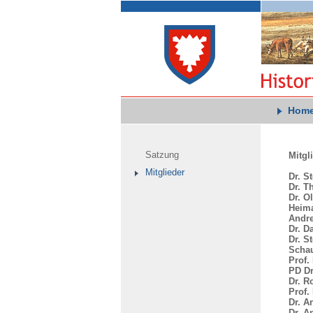
Hom
Satzung
Mitgl
Mitglieder
Dr. S
Dr. T
Dr. O
Heima
Andre
Dr. D
Dr. S
Schau
Prof.
PD Dr
Dr. 
Prof.
Dr. An
Dr. A