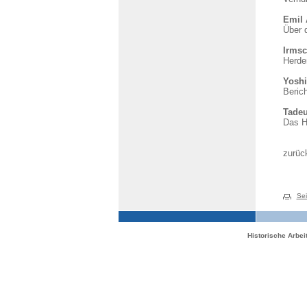
Emil 
Über 
Irmsc
Herde
Yoshi
Beric
Tade
Das H
zurüc
Sei
Historische Arbe