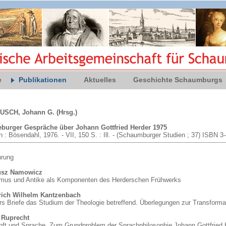
e
Publikationen
Aktuelles
Geschichte Schaumburgs
SCH, Johann G. (Hrsg.)
burger Gespräche über Johann Gottfried Herder 1975
n : Bösendahl, 1976. - VII, 150 S. : Ill. - (Schaumburger Studien ; 37) ISBN 
hrung
usz Namowicz
smus und Antike als Komponenten des Herderschen Frühwerks
rich Wilhelm Kantzenbach
rs Briefe das Studium der Theologie betreffend. Überlegungen zur Transforma
 Ruprecht
nft und Sprache. Zum Grund­problem der Sprachphilosophie Johann Gottfried 