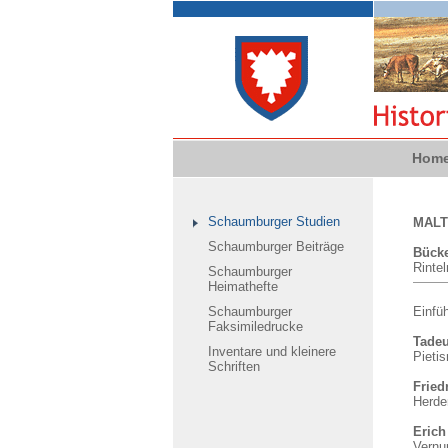
Hom
Schaumburger Studien
MALTU
Schaumburger Beiträge
Bücke
Rintel
Schaumburger
Heimathefte
Schaumburger
Einfü
Faksimiledrucke
Tade
Inventare und kleinere
Pieti
Schriften
Fried
Herde
Erich
Vernu