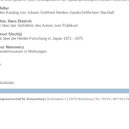
Adler
den Katalog von Johann Gottfried Herders handschriftlichem Nachlaß
her, Hans Dietrich
r über das Verhältnis des Autors zum Publikum
nori Shichiji
ht über die Herder-Forschung in Japan 1971 - 1975
usz Namowicz
erdermuseum in Mohrungen
k
te drucken
itsgemeinschaft für Schaumburg
|
Schlossplatz 2
|
31675 Bückeburg
|
Tel.: 05722 / 967730
|
Fa