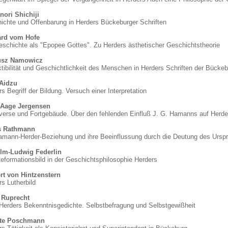
nori Shichiji
ichte und Offenbarung in Herders Bückeburger Schriften
rd vom Hofe
eschichte als "Epopee Gottes". Zu Herders ästhetischer Geschichtstheorie
usz Namowicz
tibilität und Geschichtlichkeit des Menschen in Herders Schriften der Bückeb
Aidzu
s Begriff der Bildung. Versuch einer Interpretation
Aage Jergensen
verse und Fortgebäude. Über den fehlenden Einfluß J. G. Hamanns auf Herde
s Rathmann
amann-Herder-Beziehung und ihre Be­einflussung durch die Deutung des Ursp
lm-Ludwig Federlin
eformationsbild in der Geschichtsphilosophie Herders
rt von Hintzenstern
s Lutherbild
 Ruprecht
 Herders Bekenntnisgedichte. Selbstbefra­gung und Selbstgewißheit
tte Poschmann