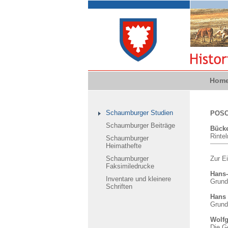
Hom
Schaumburger Studien
POSCH
Schaumburger Beiträge
Bücke
Rintel
Schaumburger
Heimathefte
Schaumburger
Zur E
Faksimiledrucke
Hans-
Inventare und kleinere
Grund
Schriften
Hans 
Grund
Wolf
Die G