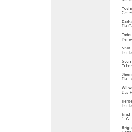
Yoshi
Gesch
Gerha
Die G
Tade
Perfek
Shin 
Herder
Sven-
Tubat
Jáno
Die H
Wilhe
Das R
Herbe
Herder
Erich
J. G.
Brigi