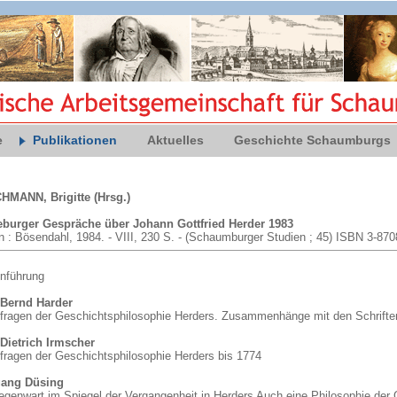
e
Publikationen
Aktuelles
Geschichte Schaumburgs
MANN, Brigitte (Hrsg.)
burger Gespräche über Johann Gottfried Herder 1983
n : Bösendahl, 1984. - VIII, 230 S. - (Schaumburger Studien ; 45) ISBN 3-87
inführung
Bernd Harder
fragen der Geschichtsphilosophie Herders. Zusammenhänge mit den Schriften
Dietrich Irmscher
fragen der Geschichtsphilosophie Herders bis 1774
gang Düsing
egenwart im Spiegel der Vergangenheit in Herders Auch eine Philosophie der