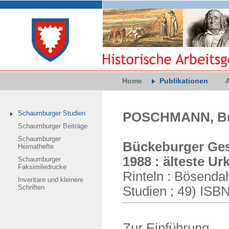
Home
Publikationen
Schaumburger Studien
POSCHMANN, Brig
Schaumburger Beiträge
Schaumburger
Bückeburger Ges
Heimathefte
1988 : älteste 
Schaumburger
Faksimiledrucke
Rinteln : Bösendah
Inventare und kleinere
Schriften
Studien ; 49) ISB
Zur Einführung