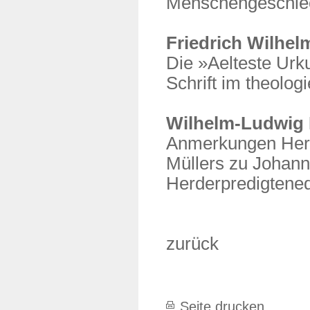
Menschengeschle
Friedrich Wilhe
Die »Aelteste Ur
Schrift im theolo
Wilhelm-Ludwig 
Anmerkungen Herd
Müllers zu Johannes
Herderpredigtened
zurück
Seite drucken