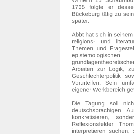
Wilhelm zu Schaumbur
1765 folgte er desse
Bückeburg tätig zu sein.
später.
Abbt hat sich in seine
religions- und literat
Themen und Fragestel
epistemologische
grundlagentheoretische
Arbeiten zur Logik, zu
Geschlechterpolitik 
Vorurteilen. Sein umf
eigener Werkbereich ge
Die Tagung soll nich
deutschsprachigen A
konkretisieren, sond
Reflexionsfelder Th
interpretieren suchen,